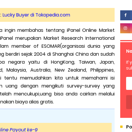
:
Lucky Buyer di Tokopedia.com
aya ingin membahas tentang iPanel Online Market
iPanel merupakan Market Research International
alam member of ESOMAR(organisasi dunia yang
Ne
 berdiri sejak 2004 di Shanghai China dan sudah
a negara yaitu di HongKong, Taiwan, Japan,
If 
su
d, Malaysia, Australia, New Zealand, Philippines,
Ini tentu memudahkan kita untuk memahami isi
n uang dengan mengikuti survey-survey yang
Setelah mencukupi,uang bisa anda cairkan melalui
akan biaya alias gratis.
Po
nline Payout ke-9