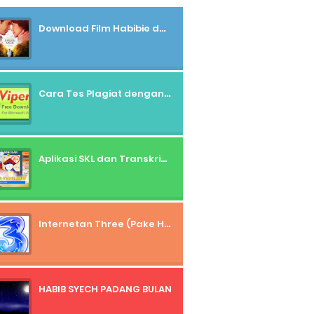
Download Film Habibie dan Ainun
Cara Tes Plagiat dengan Viper
Aplikasi SKL dan Transkrip Nilai SD
Internetan Three (Pake HaPe)
HABIB SYECH PADANG BULAN