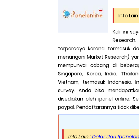
Info Lain 
Kali ini s
Research. 
terpercaya karena termasuk d
menangani Market Research) yang
mempunyai cabang di beberap
Singapore, Korea, India, Thailan
Vietnam, termasuk Indonesia. 
survey. Anda bisa mendapatka
disediakan oleh ipanel online. 
paypal. Pendaftarannya tidak diken
Info Lain :
Dolar dari Ipanelo