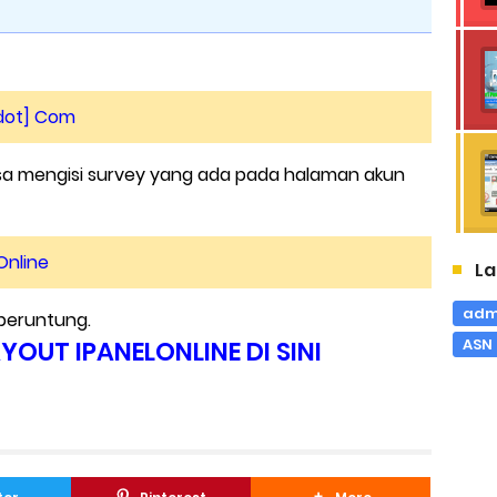
dot] Com
sa mengisi survey yang ada pada halaman akun
Online
La
admi
beruntung.
ASN
AYOUT IPANELONLINE DI SINI