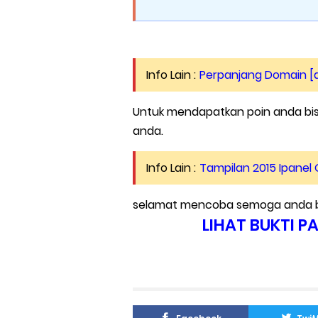
Info Lain :
Perpanjang Domain [
Untuk mendapatkan poin anda bi
anda.
Info Lain :
Tampilan 2015 Ipanel 
selamat mencoba semoga anda 
LIHAT BUKTI P