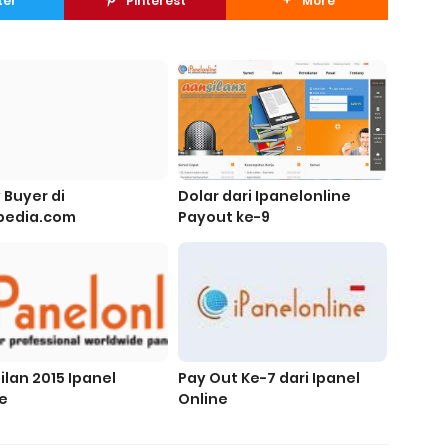
ter
Pinterest
More
 Buyer di
Dolar dari Ipanelonline
pedia.com
Payout ke-9
lan 2015 Ipanel
Pay Out Ke-7 dari Ipanel
e
Online