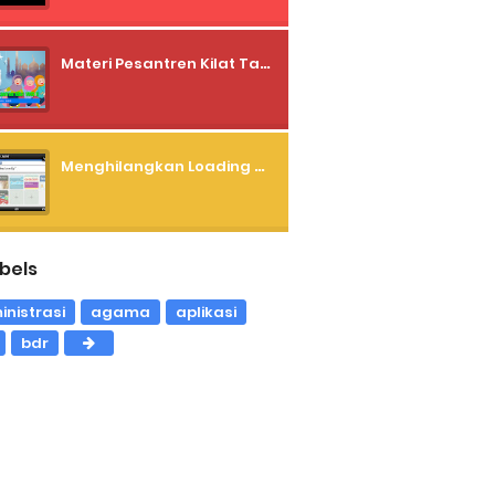
Materi Pesantren Kilat Tahun 2024 / 1445 H
Menghilangkan Loading Saat Menulis Status dan Komentar Facebook Lewat Operamini
bels
nistrasi
agama
aplikasi
bdr