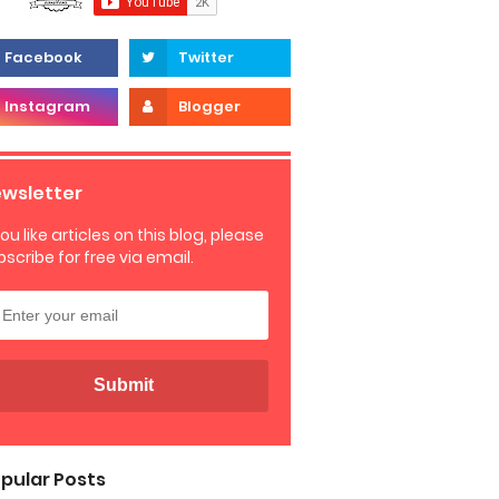
wsletter
you like articles on this blog, please
bscribe for free via email.
pular Posts