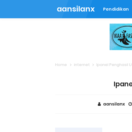
aansilanx
Pendidikan
Home
internet
Ipanel Penghasil 
Ipane
aansilanx