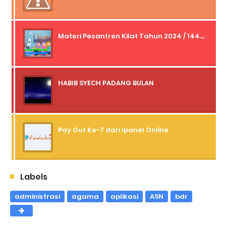
Materi Pesantren Kilat Tahun 2024 / 1445 H
HABIB SYECH PADANG BULAN
Pay Out Ke-7 dari Ipanel Online
Labels
administrasi
agama
aplikasi
ASN
bdr