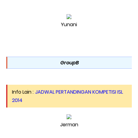
Yunani
GroupB
Info Lain :
JADWAL PERTANDINGAN KOMPETISI ISL
2014
Jerman