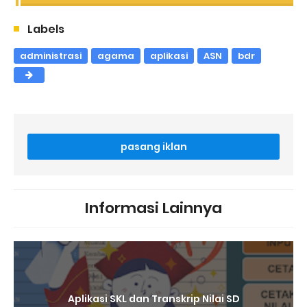
Labels
administrasi
agama
aplikasi
ASN
bdr
pasang iklan
Informasi Lainnya
Aplikasi SKL dan Transkrip Nilai SD