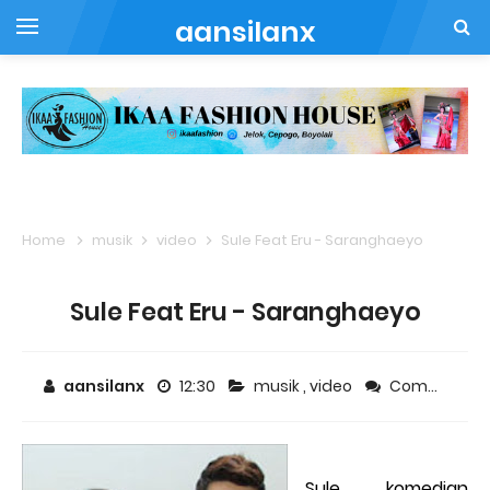
aansilanx
Home
musik
video
Sule Feat Eru - Saranghaeyo
Sule Feat Eru - Saranghaeyo
aansilanx
12:30
musik
,
video
Comment
Sule, komedian