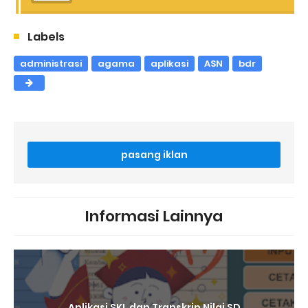
Labels
administrasi
agama
aplikasi
ASN
bdr
pasang iklan
Informasi Lainnya
Aplikasi SKL dan Transkrip Nilai SD