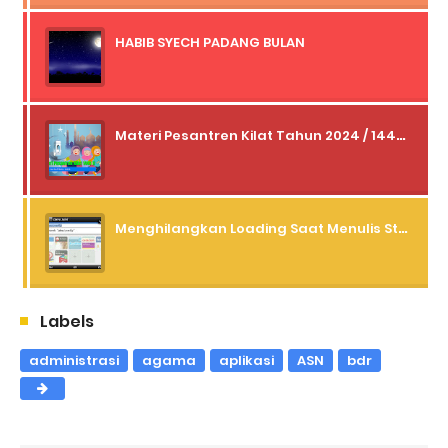
HABIB SYECH PADANG BULAN
Materi Pesantren Kilat Tahun 2024 / 1445 H
Menghilangkan Loading Saat Menulis Status dan Komentar Facebook Lewat Operamini
Labels
administrasi
agama
aplikasi
ASN
bdr