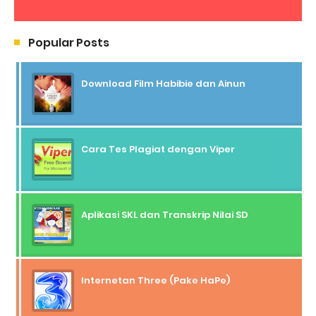
Popular Posts
Download Film Habibie dan Ainun
Cara Tes Plagiat dengan Viper
Aplikasi SKL dan Transkrip Nilai SD
Internetan Three (Pake HaPe)