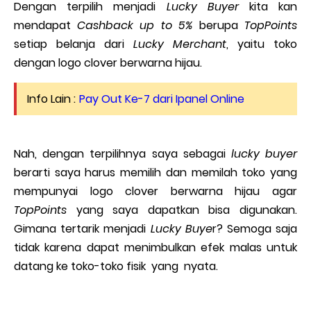
Dengan
terpilih menjadi
Lucky Buyer
kita kan
mendapat
Cashback up to 5%
berupa
TopPoints
setiap belanja dari
Lucky Merchant
, yaitu toko
dengan logo clover berwarna hijau.
Info Lain :
Pay Out Ke-7 dari Ipanel Online
Nah, dengan terpilihnya saya sebagai
lucky buyer
berarti saya harus memilih dan memilah toko yang
mempunyai logo clover berwarna hijau agar
TopPoints
yang saya dapatkan bisa digunakan.
Gimana tertarik menjadi
Lucky Buye
r? Semoga saja
tidak karena dapat menimbulkan efek malas untuk
datang ke toko-toko fisik yang nyata.