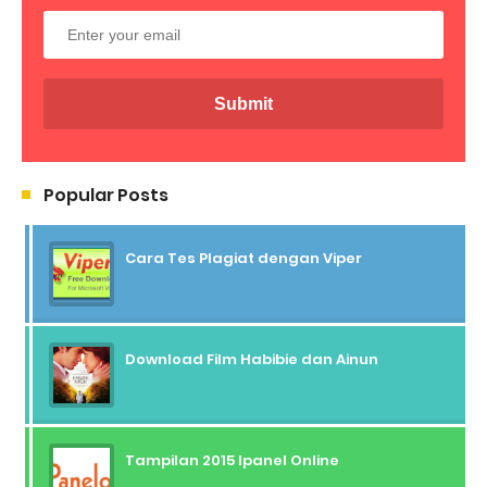
Popular Posts
Cara Tes Plagiat dengan Viper
Download Film Habibie dan Ainun
Tampilan 2015 Ipanel Online