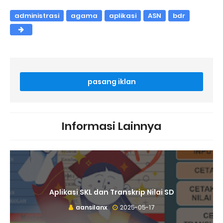
administrasi
agama
aplikasi
ASN
bdr
pasang iklan
Informasi Lainnya
Aplikasi SKL dan Transkrip Nilai SD
aansilanx
2025-05-17