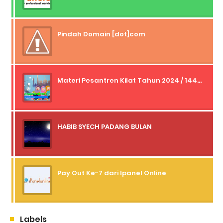
Pindah Domain [dot]com
Materi Pesantren Kilat Tahun 2024 / 1445 H
HABIB SYECH PADANG BULAN
Pay Out Ke-7 dari Ipanel Online
Labels