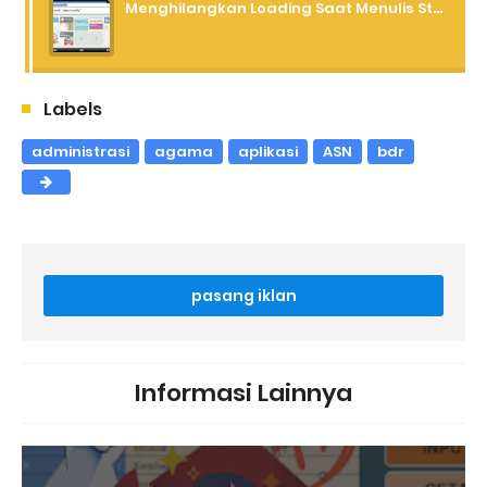
Menghilangkan Loading Saat Menulis Status dan Komentar Facebook Lewat Operamini
Labels
administrasi
agama
aplikasi
ASN
bdr
pasang iklan
Informasi Lainnya