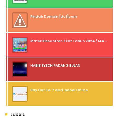
Pindah Domain [dot]com
Materi Pesantren Kilat Tahun 2024 / 1445 H
HABIB SYECH PADANG BULAN
Pay Out Ke-7 dari Ipanel Online
Labels