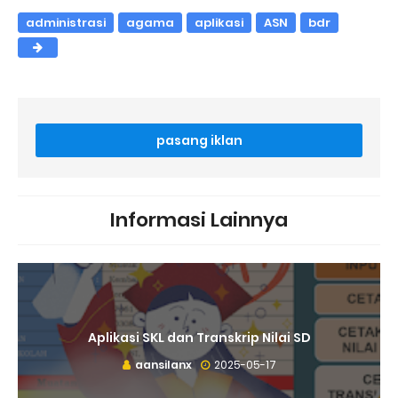
administrasi
agama
aplikasi
ASN
bdr
pasang iklan
Informasi Lainnya
Aplikasi SKL dan Transkrip Nilai SD
aansilanx
2025-05-17