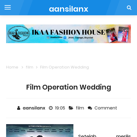
aansilanx
Home
film
Film Operation Wedding
Film Operation Wedding
aansilanx
19:05
film
Comment
Setelah merilis